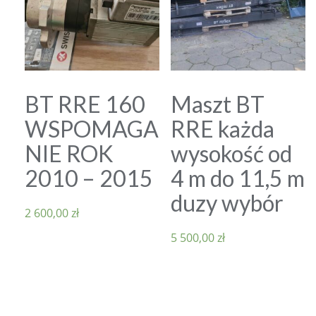
BT RRE 160
Maszt BT
WSPOMAGA
RRE każda
NIE ROK
wysokość od
2010 – 2015
4 m do 11,5 m
duzy wybór
2 600,00
zł
5 500,00
zł