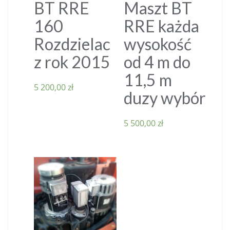
BT RRE
Maszt BT
160
RRE każda
Rozdzielac
wysokość
z rok 2015
od 4 m do
11,5 m
5 200,00
zł
duzy wybór
5 500,00
zł