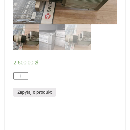
2 600,00
zł
ilość
BT
RRE
Zapytaj o produkt
160
WSPOMAGANIE
ROK
2010
-